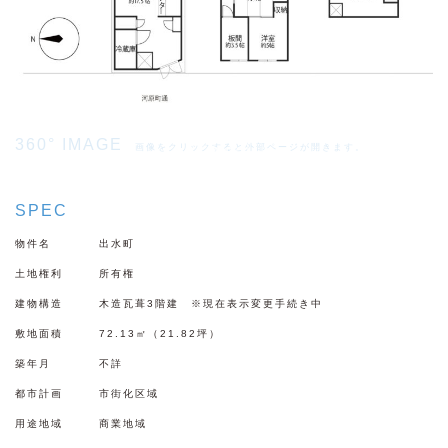
360° IMAGE
画像をクリックすると外部ページが開きます。
SPEC
物件名
出水町
土地権利
所有権
建物構造
木造瓦葺3階建 ※現在表示変更手続き中
敷地面積
72.13㎡（21.82坪）
築年月
不詳
都市計画
市街化区域
用途地域
商業地域