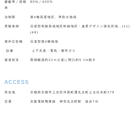
建蔽率／容積
80%／400%
率
法制限
第4種高度地区、準防火地域
景観条例
沿道型美観形成地区幹線地区・遠景デザイン保全区域…(11)
(49)
屋外広告物
沿道型第4種地域
設備
上下水道・電気・都市ガス
接道状況
西側幅員約22ｍ公道に間口約5.1m面す
ACCESS
所在地
京都府京都市上京区河原町通丸太町上る出水町278
交通
京阪電鉄鴨東線 神宮丸太町駅 徒歩7分