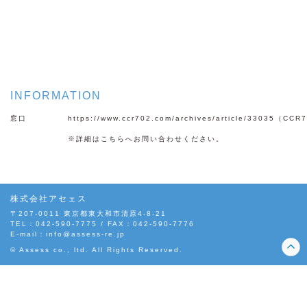
INFORMATION
窓口
https://www.ccr702.com/archives/article/33035
（CCR7
※詳細はこちらへお問い合わせください。
株式会社アセェス
〒207-0011 東京都東大和市清原4-8-21
TEL：042-590-7775 / FAX：042-590-7776
E-mail：
info@assess-re.jp
© Assess co., ltd. All Rights Reserved.