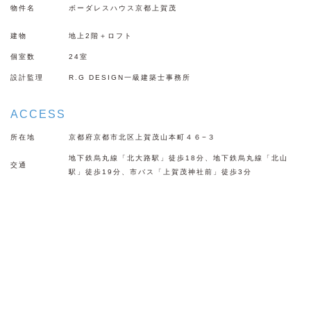
物件名
ボーダレスハウス京都上賀茂
建物
地上2階＋ロフト
個室数
24室
設計監理
R.G DESIGN一級建築士事務所
ACCESS
所在地
京都府京都市北区上賀茂山本町４６−３
地下鉄烏丸線「北大路駅」徒歩18分、地下鉄烏丸線「北山
交通
駅」徒歩19分、市バス「上賀茂神社前」徒歩3分