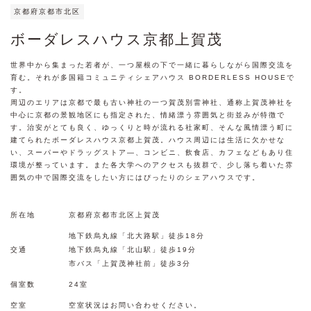
京都府京都市北区
ボーダレスハウス京都上賀茂
世界中から集まった若者が、一つ屋根の下で一緒に暮らしながら国際交流を
育む。それが多国籍コミュニティシェアハウス BORDERLESS HOUSEで
す。
周辺のエリアは京都で最も古い神社の一つ賀茂別雷神社、通称上賀茂神社を
中心に京都の景観地区にも指定された、情緒漂う雰囲気と街並みが特徴で
す。治安がとても良く、ゆっくりと時が流れる社家町、そんな風情漂う町に
建てられたボーダレスハウス京都上賀茂。ハウス周辺には生活に欠かせな
い、スーパーやドラッグストア―、コンビニ、飲食店、カフェなどもあり住
環境が整っています。また各大学へのアクセスも抜群で、少し落ち着いた雰
囲気の中で国際交流をしたい方にはぴったりのシェアハウスです。
所在地
京都府京都市北区上賀茂
地下鉄烏丸線「北大路駅」徒歩18分
交通
地下鉄烏丸線「北山駅」徒歩19分
市バス「上賀茂神社前」徒歩3分
個室数
24室
空室
空室状況はお問い合わせください。