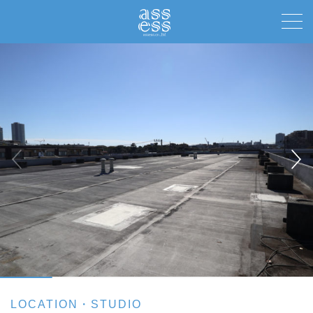
toggle
naviga
LOCATION・STUDIO