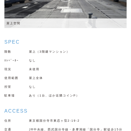
屋上空間
SPEC
階数
屋上（3階建マンション）
ｴﾚﾍﾞｰﾀｰ
なし
現況
未使用
使用範囲
屋上全体
控室
なし
駐車場
あり（1台、ほか近隣コインP）
ACCESS
住所
東京都国分寺市東恋ヶ窪2-19-2
交通
JR中央線、西武国分寺線・多摩湖線「国分寺」駅徒歩15分