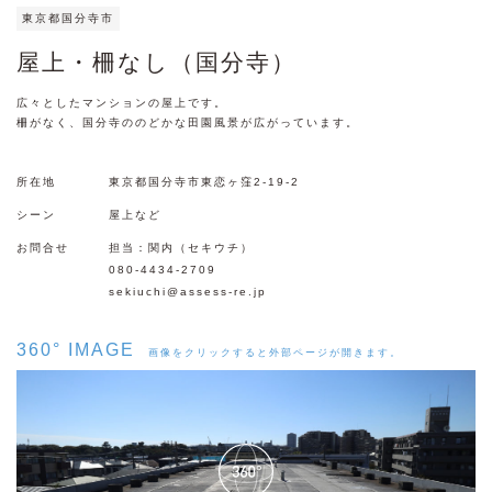
東京都国分寺市
屋上・柵なし（国分寺）
広々としたマンションの屋上です。
柵がなく、国分寺ののどかな田園風景が広がっています。
所在地
東京都国分寺市東恋ヶ窪2-19-2
シーン
屋上など
お問合せ
担当：関内（セキウチ）
080-4434-2709
sekiuchi@assess-re.jp
360° IMAGE
画像をクリックすると外部ページが開きます。