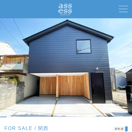
toggle
naviga
FOR SALE
関西