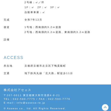
2号棟：㎡／坪
1F：㎡ 2F：㎡ 3F：㎡
自動車車庫：㎡
完成
令和7年12月
接道
1号地：西南側約3.2ｍ道路
2号地：西南側約3.2ｍ道路、東南側約3.2ｍ道路
設備
ACCESS
所在地
京都府京都市左京区下鴨貴船町
交通
地下鉄烏丸線「北大路」駅徒歩11分
株式会社アセェス
〒207-0011 東京都東大和市清原4-8-21
TEL：042-590-7775 / FAX：042-590-7776
E-mail：
info@assess-re.jp
© Assess co., ltd. All Rights Reserved.