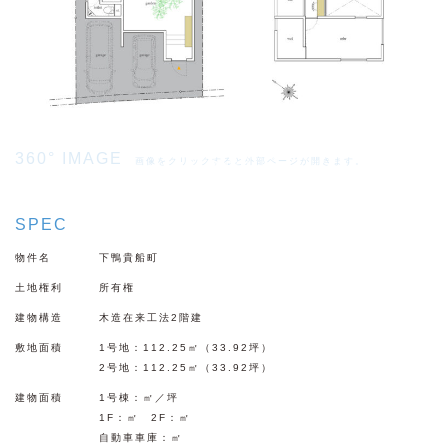
360° IMAGE
画像をクリックすると外部ページが開きます。
SPEC
物件名
下鴨貴船町
土地権利
所有権
建物構造
木造在来工法2階建
敷地面積
1号地：112.25㎡（33.92坪）
2号地：112.25㎡（33.92坪）
建物面積
1号棟：㎡／坪
1F：㎡ 2F：㎡
自動車車庫：㎡