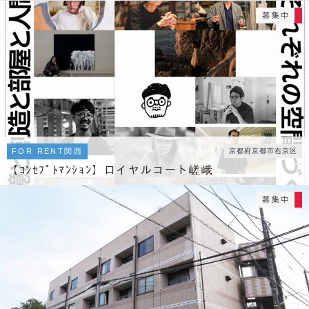
FOR RENT
関西
京都府京都市右京区
【ｺﾝｾﾌﾟﾄﾏﾝｼｮﾝ】ロイヤルコート嵯峨