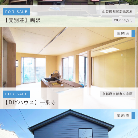
FOR SALE
山梨県都留郡鳴沢村
【売別荘】鳴沢
20,000万円
FOR SALE
京都府京都市左京区
【DIYハウス】一乗寺