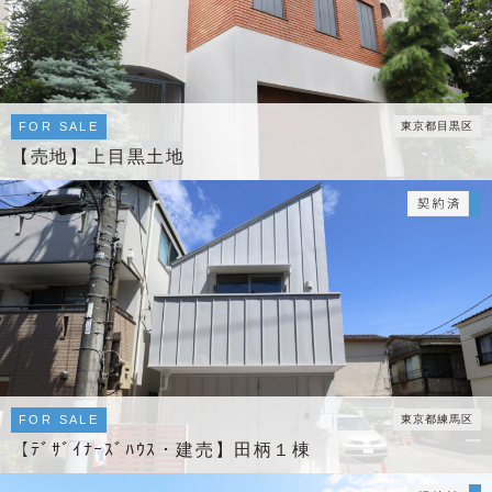
FOR SALE
東京都目黒区
【売地】上目黒土地
FOR SALE
東京都練馬区
【ﾃﾞｻﾞｲﾅｰｽﾞﾊｳｽ・建売】田柄１棟