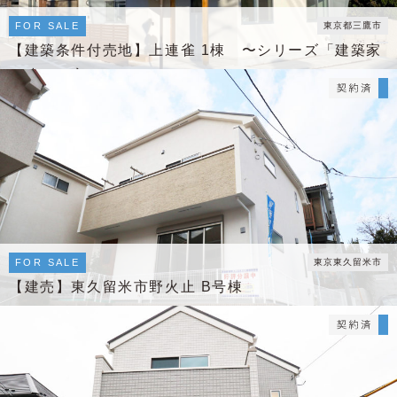
FOR SALE
東京都三鷹市
【建築条件付売地】上連雀 1棟 〜シリーズ「建築家
と建てる家」Vol.1〜
FOR SALE
東京東久留米市
【建売】東久留米市野火止 B号棟