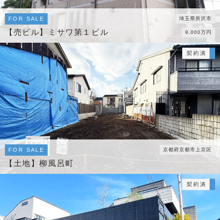
FOR SALE
埼玉県所沢市
【売ビル】ミサワ第１ビル
9,000万円
FOR SALE
京都府京都市上京区
【土地】柳風呂町