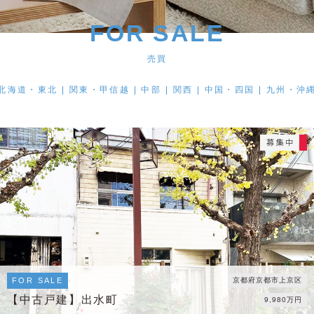
FOR SALE
売買
北海道・東北
関東・甲信越
中部
関西
中国・四国
九州・沖
FOR SALE
京都府京都市上京区
【中古戸建】出水町
9,980万円